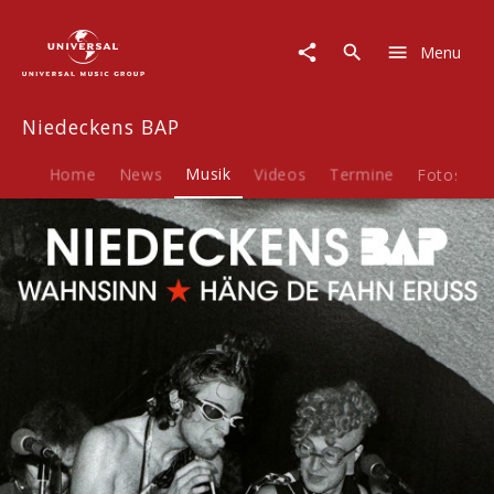
Niedeckens
BAP
Menu
|
Musik
|
Niedeckens BAP
Wahnsinn
/
Häng
Home
News
Musik
Videos
Termine
Fotos
B
de
Fahn
eruss