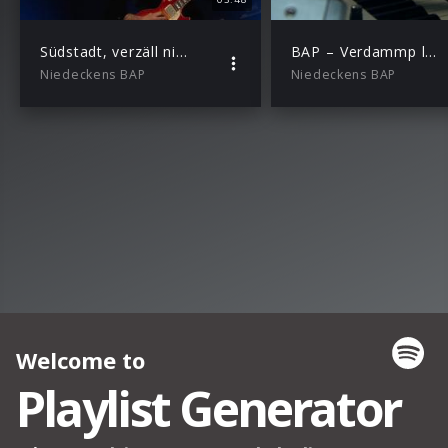
Südstadt, verzäll nix (Live im Sartory)
BAP – Verdammp lang her.mov
Niedeckens BAP
Niedeckens BAP