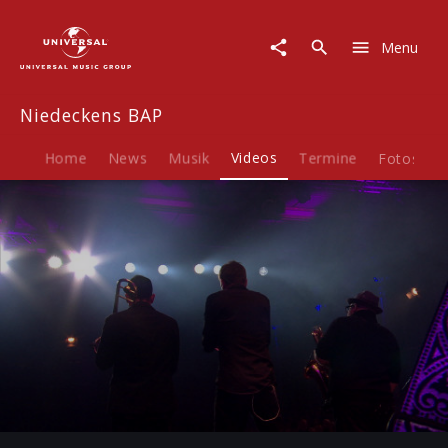
Niedeckens
BAP
Menu
|
Video
|
Niedeckens BAP
Nit
fuer
Kooche
Home
News
Musik
Videos
Termine
Fotos
B
(Live
im
Sartory)
Play
-05:28
Play
Mute
Ent