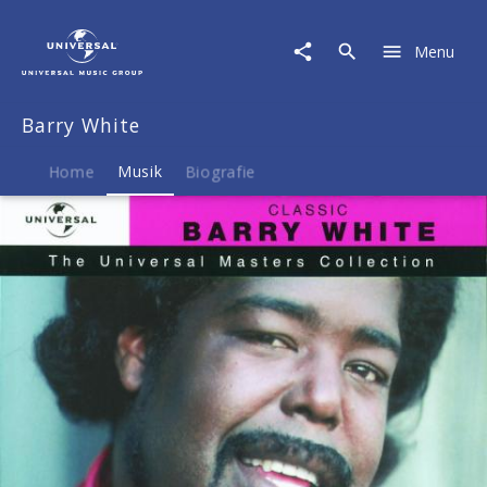
Barry
White
Menu
|
Musik
|
Barry White
Barry
White
Home
Musik
Biografie