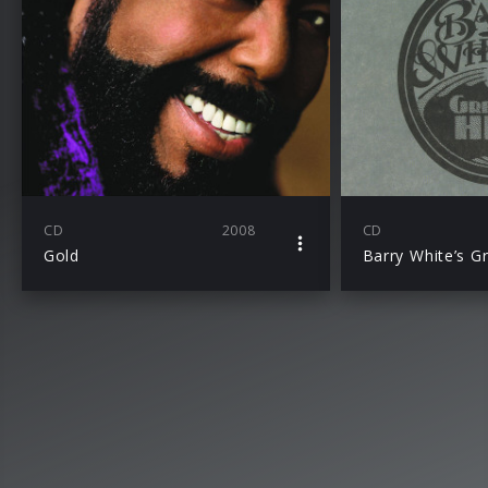
CD
2008
CD
Gold
Barry White’s Gr