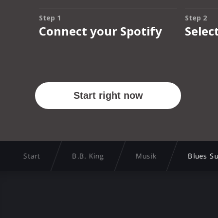
Start
B.B. King
Musik
Blues S