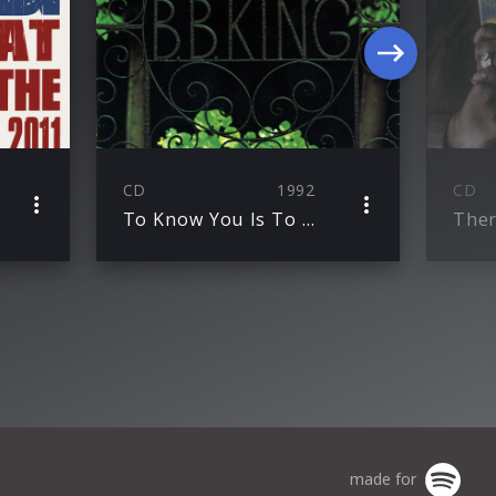
CD
1992
CD
To Know You Is To Love You