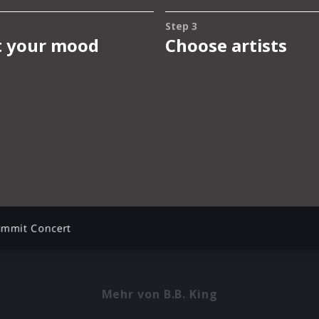
ummit Concert
Mehr von B.B. King