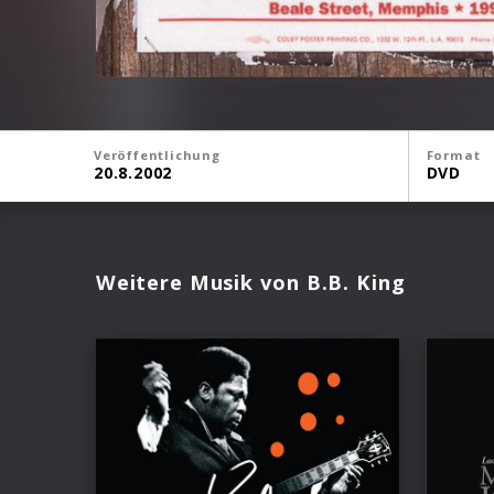
Veröffentlichung
Format
20.8.2002
DVD
Weitere Musik von B.B. King