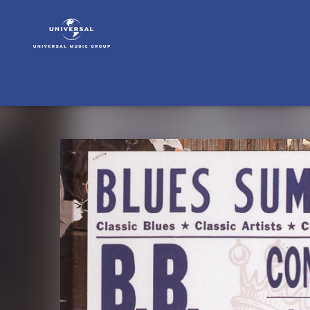
B.B.
King
|
Musik
|
Blues
Summit
Concert