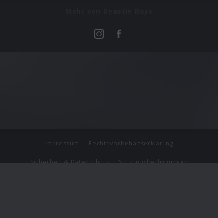
Mehr von Beastie Boys
Impressum
Rechtevorbehaltserklärung
Sicherheit & Datenschutz
Nutzungsbedingungen
Journalistenlounge
Für Geschäftspartner
Barrierefreiheit Statement
© Copyright 2026 Universal Music Group N.V. All Rights