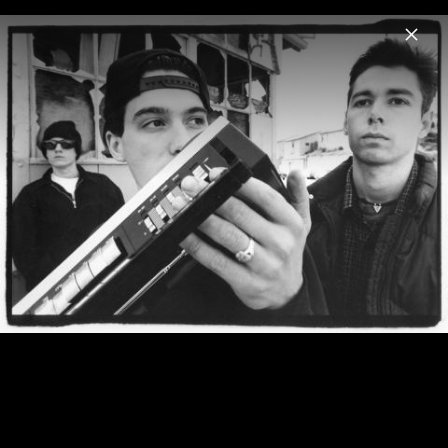
Menu
Beastie Boys
Home
News
Musik
Videos
Fotos
Biografie
Pressefotos „Check Your Head“ Re-Issue
2022