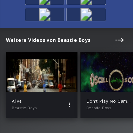
Weitere Videos von Beastie Boys
03:53
Alive
Don’t Play No Game That I Can’t Win (Explicit Long Version)
Beastie Boys
Beastie Boys