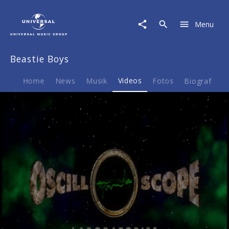
Beastie
Boys
Menu
|
Video
|
Beastie Boys
Fight
For
Your
Home
News
Musik
Videos
Fotos
Biografie
Right
Revisited
Play