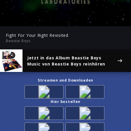
-29:45
Play
Mute
Ent
ful
Fight For Your Right Revisited
Beastie Boys
Jetzt in das Album
Beastie Boys
Music
von Beastie Boys reinhören
Streamen und Downloaden
Hier bestellen