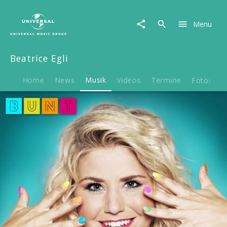
Beatrice
Egli
Menu
|
Musik
|
Beatrice Egli
Bunt
Home
News
Musik
Videos
Termine
Fotos