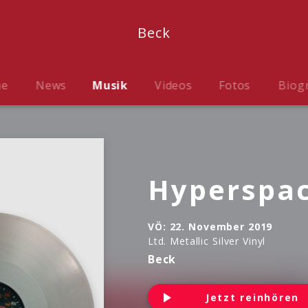
Beck
me
News
Musik
Videos
Fotos
Biog
Hyperspa
VÖ:
22. November 2019
Ltd. Metallic Silver Vinyl
Beck
Jetzt reinhören