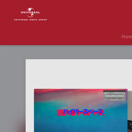
Beck
|
Musik
|
Hyperspace
Ho