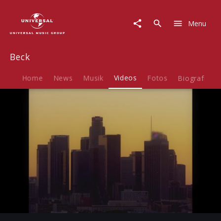
Beck
|
Menu
Video
|
Dark
Beck
Places
(Lyric
Video)
Home
News
Musik
Videos
Fotos
Biografie
Play
-03:45
Play
Mute
Ent