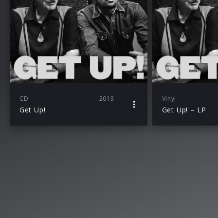
CD
2013
Vinyl
Get Up!
Get Up! – LP