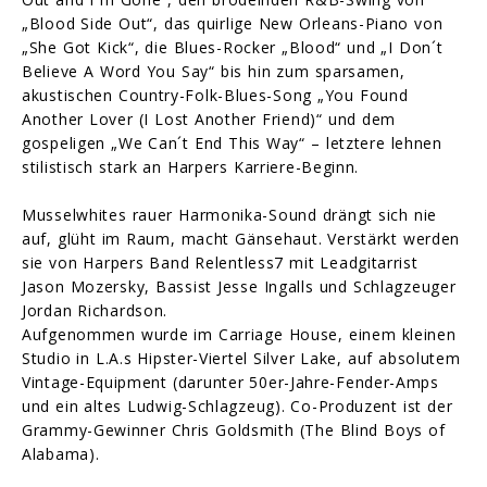
„Blood Side Out“, das quirlige New Orleans-Piano von
„She Got Kick“, die Blues-Rocker „Blood“ und „I Don´t
Believe A Word You Say“ bis hin zum sparsamen,
akustischen Country-Folk-Blues-Song „You Found
Another Lover (I Lost Another Friend)“ und dem
gospeligen „We Can´t End This Way“ – letztere lehnen
stilistisch stark an Harpers Karriere-Beginn.
Musselwhites rauer Harmonika-Sound drängt sich nie
auf, glüht im Raum, macht Gänsehaut. Verstärkt werden
sie von Harpers Band Relentless7 mit Leadgitarrist
Jason Mozersky, Bassist Jesse Ingalls und Schlagzeuger
Jordan Richardson.
Aufgenommen wurde im Carriage House, einem kleinen
Studio in L.A.s Hipster-Viertel Silver Lake, auf absolutem
Vintage-Equipment (darunter 50er-Jahre-Fender-Amps
und ein altes Ludwig-Schlagzeug). Co-Produzent ist der
Grammy-Gewinner Chris Goldsmith (The Blind Boys of
Alabama).