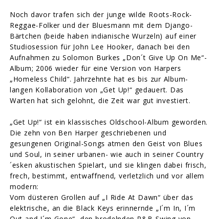
Noch davor trafen sich der junge wilde Roots-Rock-
Reggae-Folker und der Bluesmann mit dem Django-
Bärtchen (beide haben indianische Wurzeln) auf einer
Studiosession für John Lee Hooker, danach bei den
Aufnahmen zu Solomon Burkes „Don´t Give Up On Me“-
Album; 2006 wieder für eine Version von Harpers
„Homeless Child“. Jahrzehnte hat es bis zur Album-
langen Kollaboration von „Get Up!“ gedauert. Das
Warten hat sich gelohnt, die Zeit war gut investiert.
„Get Up!“ ist ein klassisches Oldschool-Album geworden.
Die zehn von Ben Harper geschriebenen und
gesungenen Original-Songs atmen den Geist von Blues
und Soul, in seiner urbanen- wie auch in seiner Country
´esken akustischen Spielart, und sie klingen dabei frisch,
frech, bestimmt, entwaffnend, verletzlich und vor allem
modern:
Vom düsteren Grollen auf „I Ride At Dawn“ über das
elektrische, an die Black Keys erinnernde „I´m In, I´m
Out and I´m Gone“, den brodelnden R&B-Swing von