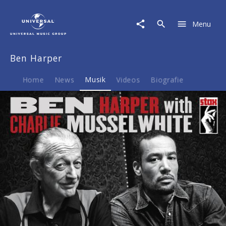
Ben
Harper
Menu
|
Musik
|
Ben Harper
Get
Up!
-
Home
News
Musik
Videos
Biografie
Deluxe
Edition