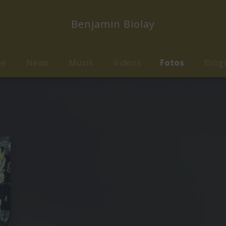
Benjamin Biolay
me
News
Musik
Videos
Fotos
Biog