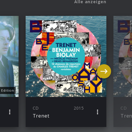
Alle anzeigen
 Edition
CD
2015
CD
Trenet
Tren