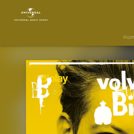
Benjamin
Biolay
|
Musik
|
Ho
Volver