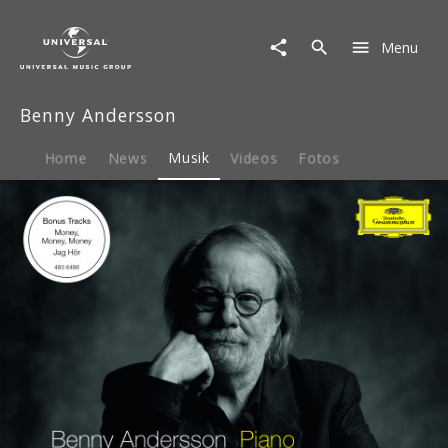
Benny
Andersson
Menu
|
Musik
|
Benny Andersson
Piano
(Fanedition)
Home
News
Musik
Videos
Fotos