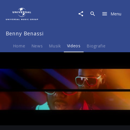
Benny
Benassi
Menu
|
Video
|
Benny Benassi
Benny
Benassi
ft.
Home
News
Musik
Videos
Biografie
T-
Pain
-
Electroman
(Final
Clean
Audio)
Play
-03:13
Play
Mute
Ent