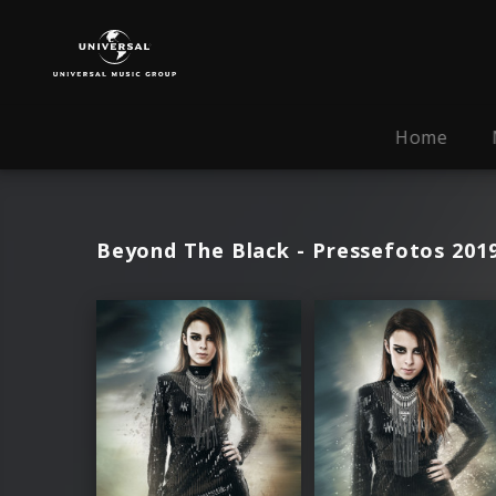
Beyond
The
Black
|
Fotos
Home
Beyond The Black - Pressefotos 201