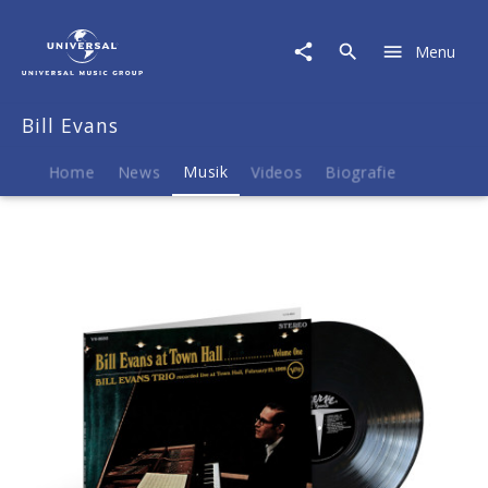
Bill
Evans
Menu
|
Musik
|
Bill Evans
Bill
Evans:
At
Home
News
Musik
Videos
Biografie
Town
Hall,
Volume
One
(Acoustic
Sounds)