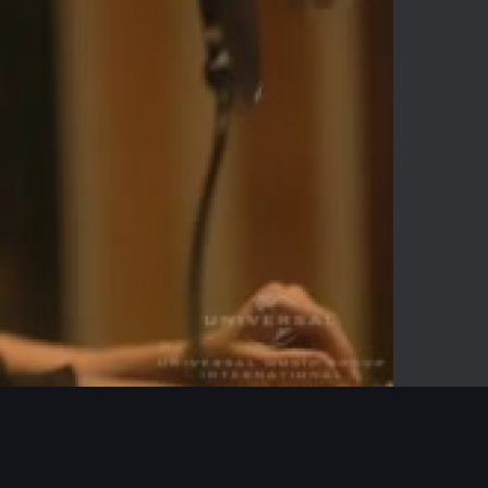
-04:10
Mute
Enter
fullscreen