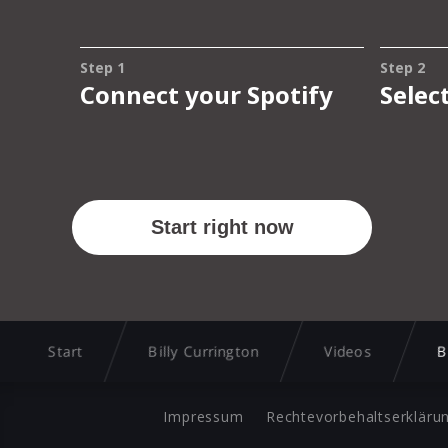
Start
Billy Currington
Videos
B
Impressum
Rechtevorbehaltserkläru