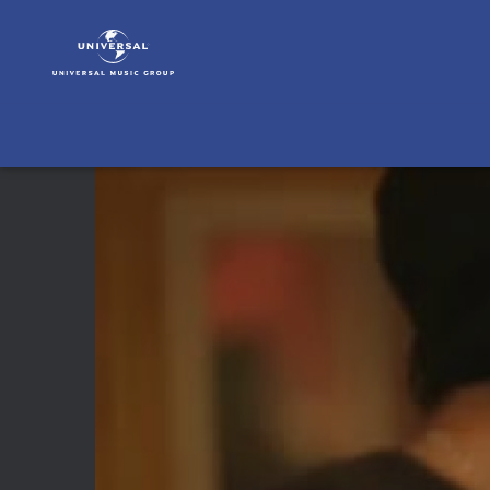
Billy
Currington
|
Video
|
Billy
Currington
&
Lionel
Richie
-
Just
for
you