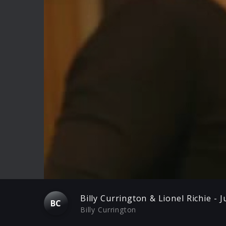
Play
Billy Currington & Lionel Richie - J
BC
Billy Currington