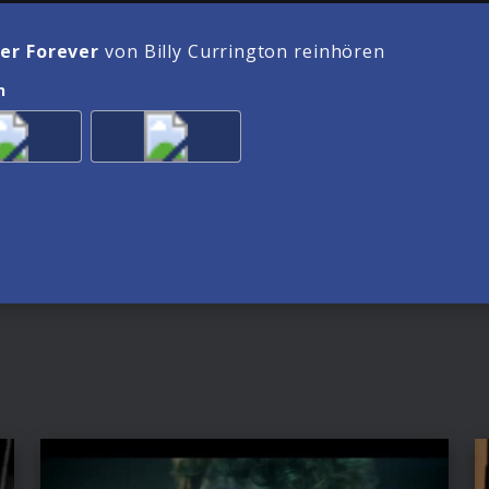
r Forever
von Billy Currington reinhören
n