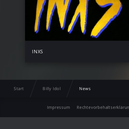
INXS
Start
Billy Idol
News
Impressum
Rechtevorbehaltserkläru