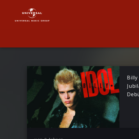
Billy
Idol
|
News
Billy
Jubi
Debü