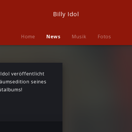
Billy Idol
Home
News
Musik
Fotos
 Idol veröffentlicht
läumsedition seines
talbums!