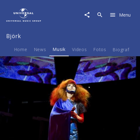
Björk
|
Menu
Musik
|
Wanderlust
Björk
(Ltd.
Collectors
Box)
Home
News
Musik
Videos
Fotos
Biografie