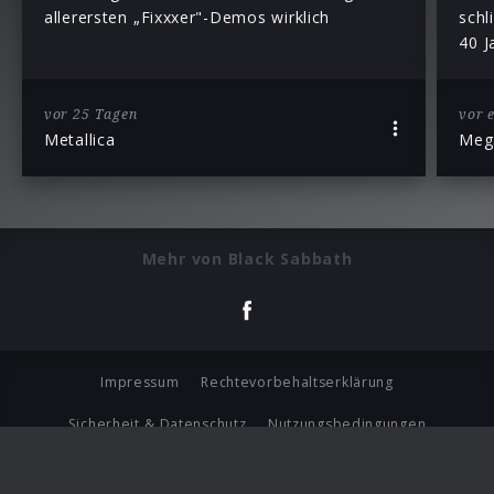
allerersten „Fixxxer"-Demos wirklich
schl
40 J
vor 25 Tagen
vor 
Metallica
Meg
Mehr von Black Sabbath
Impressum
Rechtevorbehaltserklärung
Sicherheit & Datenschutz
Nutzungsbedingungen
Journalistenlounge
Für Geschäftspartner