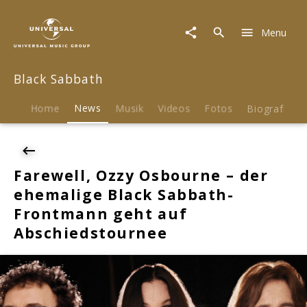
Black
Sabbath
Menu
|
News
|
Black Sabbath
Farewell,
Ozzy
Osbourne
Home
News
Musik
Videos
Fotos
Biografie
–
der
ehemalige
Black
Farewell, Ozzy Osbourne – der
Sabbath-
ehemalige Black Sabbath-
Frontmann
geht
Frontmann geht auf
auf
Abschiedstournee
Abschiedstournee