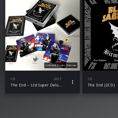
Limited Super Deluxe
CD
2017
CD
The End – Ltd.Super Deluxe (3CD+DVD+Bluray)
The End (2CD)