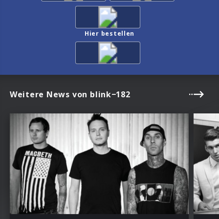
Hier bestellen
Weitere News von blink−182