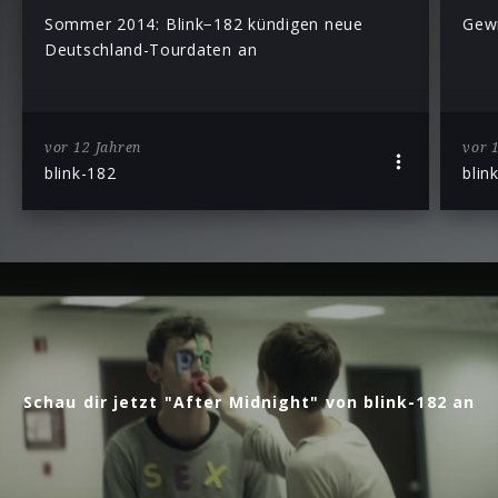
Sommer 2014: Blink−182 kündigen neue
Gewi
Deutschland-Tourdaten an
vor 12 Jahren
vor 
blink-182
blin
Schau dir jetzt "After Midnight" von blink-182 an