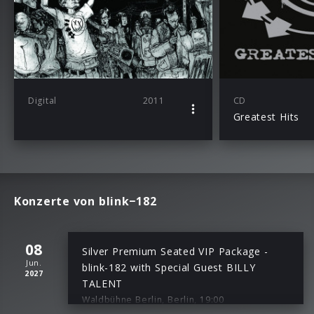
Digital
2011
CD
Greatest Hits
Konzerte von blink−182
08
Silver Premium Seated VIP Package -
Jun.
blink-182 with Special Guest BILLY
2027
TALENT
Waldbühne Berlin, Berlin, 19:00