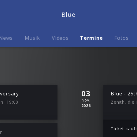
Blue
News
Musik
Videos
Termine
Fotos
03
iversary
Blue - 25
Nov.
n, 19:00
Zenith, die
2026
Ticket kauf
r