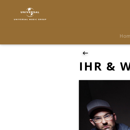
Blumentopf
|
News
|
IHR
Ho
&
WIR
TOUR
-
IHR & W
TEIL
II