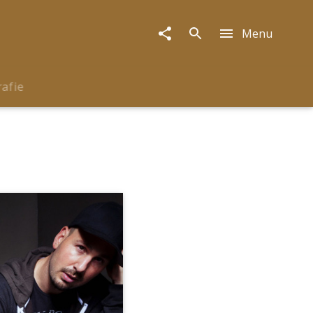
Menu
rafie