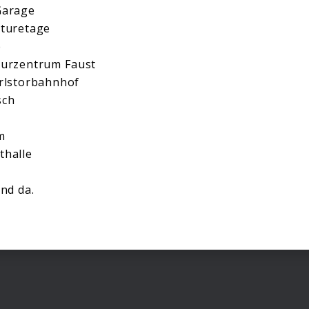
Garage
lturetage
e
turzentrum Faust
arlstorbahnhof
sch
m
thalle
und da.