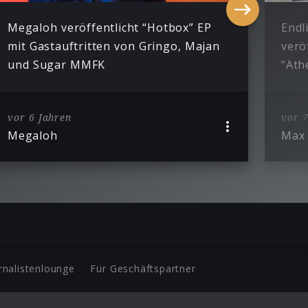
Megaloh veröffentlicht “Hotbox” EP
Endl
mit Gastauftritten von Gringo, Majan
verö
und Sugar MMFK
“Ath
vor 6 Jahren
vor 7
Megaloh
Max 
rnalistenlounge
Für Geschäftspartner