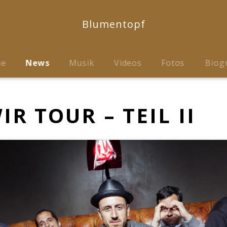
Blumentopf
me
News
Musik
Videos
Fotos
Biog
IR TOUR – TEIL II