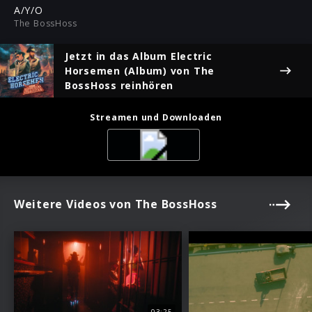
ful
A/Y/O
The BossHoss
Jetzt in das Album
Electric
Horsemen (Album)
von The
BossHoss reinhören
Streamen und Downloaden
Weitere Videos von The BossHoss
03:25