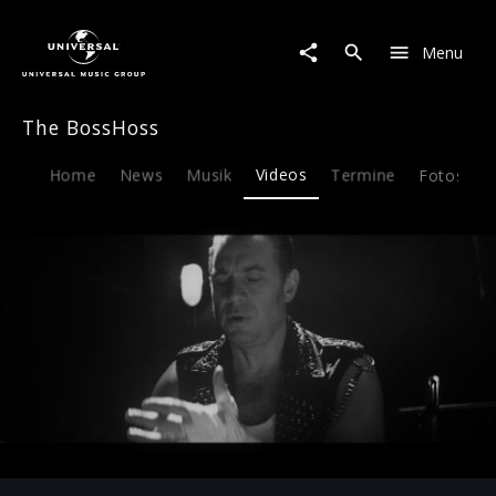
The
BossHoss
Menu
|
Video
|
The BossHoss
A/Y/O
Home
News
Musik
Videos
Termine
Fotos
B
Play
-03:23
Play
Mute
Ent