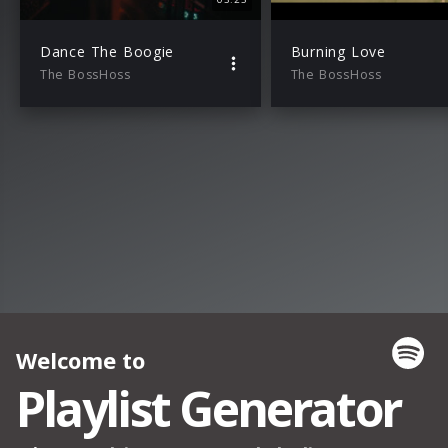
Dance The Boogie
Burning Love
The BossHoss
The BossHoss