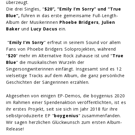
überzeugt.
Die drei Singles, “
$20”, “Emily I’m Sorry” und
“True
Blue“,
führen in das erste gemeinsame Full-Length-
Album der Musikerinnen
Phoebe Bridgers
,
Julien
Baker
und
Lucy Dacus
ein.
“
Emily I’m Sorry
“ erfreut in seinem Sound vor allem
Fans von Phoebe Bridgers Soloprojekten, während
“
$20
“ mehr im Alternative Rock zuhause ist und “
True
Blue
“ die musikalischen Wurzeln der
Singersongwriterinnen einfängt. Insgesamt sind es 12
vielseitige Tracks auf dem Album, die ganz persönliche
Geschichten der Sängerinnen erzählen.
Abgesehen von einigen EP-Demos, die boygenius 2020
im Rahmen einer Spendenaktion veröffentlichten, ist es
ihr erstes Projekt, seit sie sich im Jahr 2018 für ihre
selbstproduzierte EP "
boygenius
“ zusammenfanden.
Wir sagen herzlichen Glückwunsch zum ersten Album-
Release!