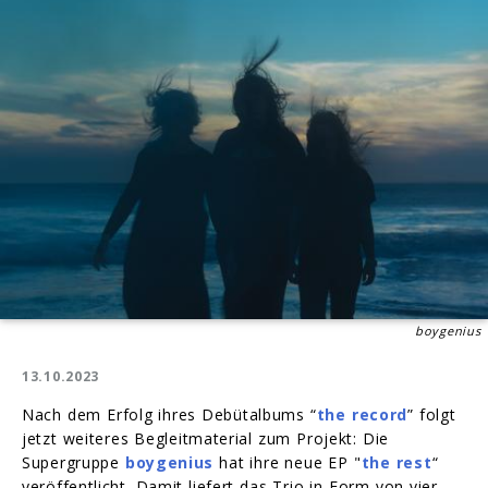
boygenius
13.10.2023
Nach dem Erfolg ihres Debütalbums “
the record
” folgt
jetzt weiteres Begleitmaterial zum Projekt: Die
Supergruppe
boygenius
hat ihre neue EP "
the rest
“
veröffentlicht. Damit liefert das Trio in Form von vier