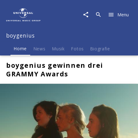
boygenius
|
Menu
Musik
&
Merch
boygenius
Home
News
Musik
Fotos
Biografie
boygenius gewinnen drei
GRAMMY Awards