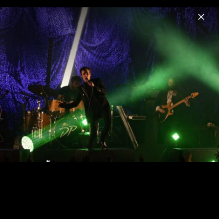
Menu
Brandon Flowers
Home
News
Musik
Videos
Fotos
Biografie
Live in Berlin, Mai 2015