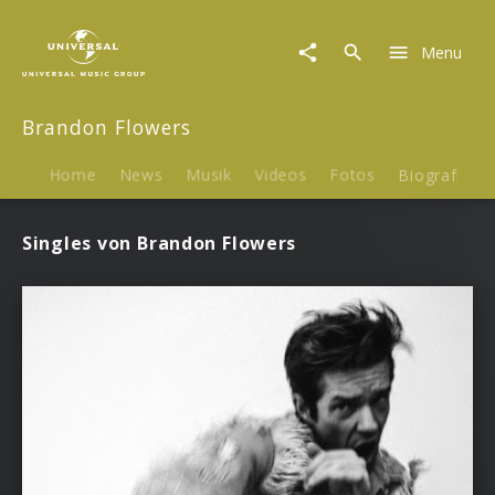
Brandon
Flowers
Menu
|
Musik
Brandon Flowers
Home
News
Musik
Videos
Fotos
Biografie
Singles von Brandon Flowers