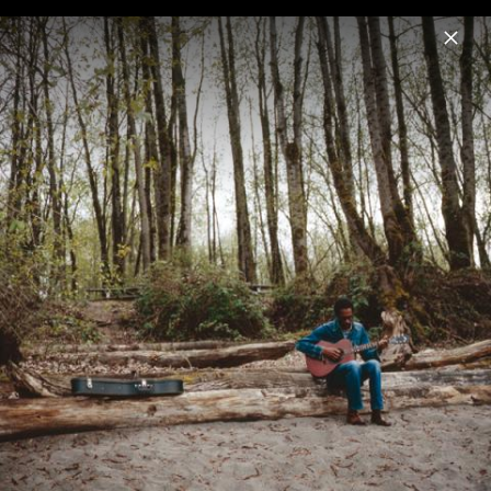
Menu
Brian Blade
Home
News
Musik
Fotos
Biografie
Brian Blade Fellowship Band