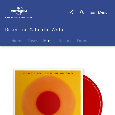
Brian
Eno
Menu
&
Beatie
Wolfe
Brian Eno & Beatie Wolfe
|
Musik
|
Home
News
Musik
Videos
Fotos
Luminal