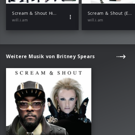
Scream & Shout Hit-Boy Remix
Scream & Shout (Explicit)
will.i.am
will.i.am
Weitere Musik von Britney Spears