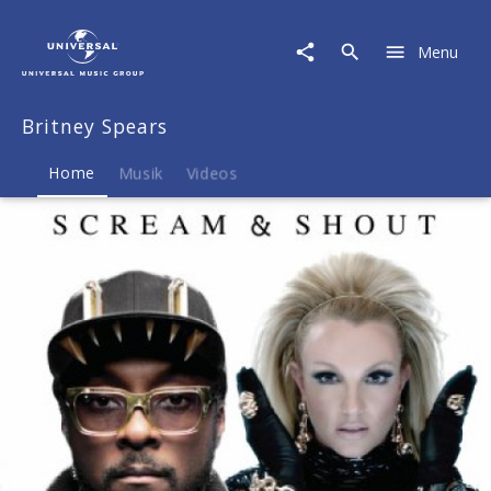
Britney
Spears
Menu
|
Musik
&
Britney Spears
Merch
Home
Musik
Videos