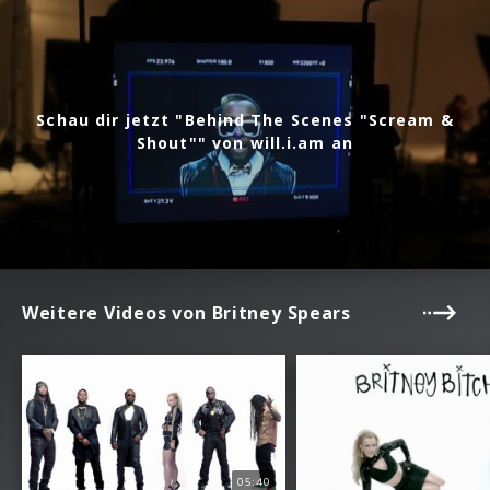
Schau dir jetzt "Behind The Scenes "Scream &
Shout"" von will.i.am an
Weitere Videos von Britney Spears
05:40