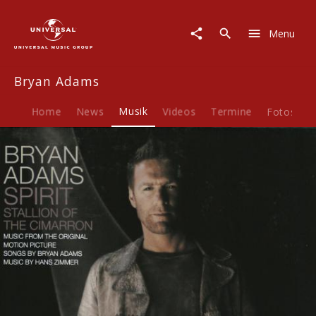
Bryan
Adams
Menu
|
Musik
|
Bryan Adams
Spirit:
Stallion
Of
Home
News
Musik
Videos
Termine
Fotos
B
The
Cimarron