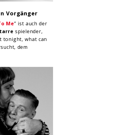
en Vorgänger
To Me
” ist auch der
tarre
spielender,
ht tonight, what can
rsucht, dem