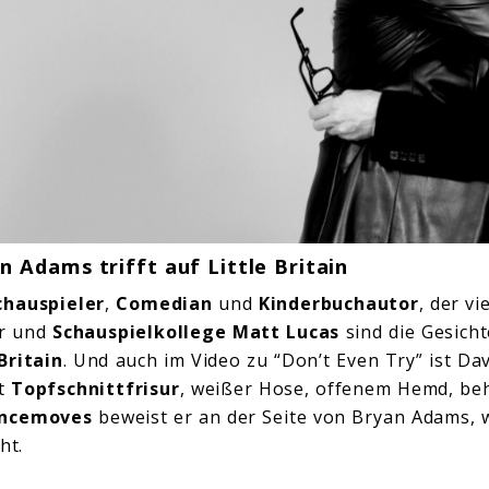
 Adams trifft auf Little Britain
chauspieler
,
Comedian
und
Kinderbuchautor
, der v
Er und
Schauspielkollege
Matt Lucas
sind die Gesicht
Britain
. Und auch im Video zu “Don’t Even Try” ist Da
it
Topfschnittfrisur
, weißer Hose, offenem Hemd, be
ncemoves
beweist er an der Seite von Bryan Adams, w
ht.