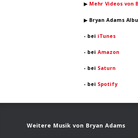
▶
Mehr Videos von 
▶
Bryan Adams Alb
- bei
iTunes
- bei
Amazon
- bei
Saturn
- bei
Spotify
Weitere Musik von Bryan Adams