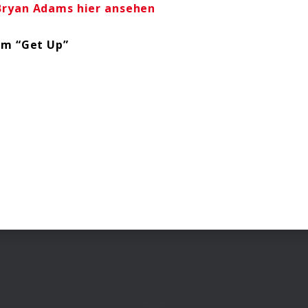
Bryan Adams hier ansehen
um “Get Up”