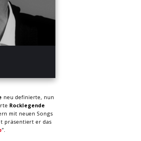
:44
Mute
Enter
fullscreen
e
neu definierte, nun
urte
Rocklegende
ern mit neuen Songs
tzt präsentiert er das
p
”.