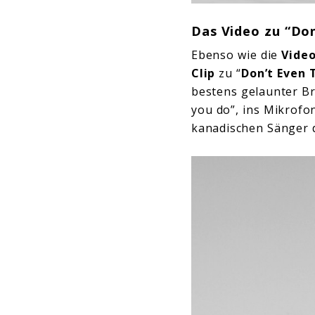
Das Video zu “Do
Ebenso wie die
Vide
Clip
zu “
Don’t Even 
bestens gelaunter B
you do”, ins Mikrofo
kanadischen Sänger 