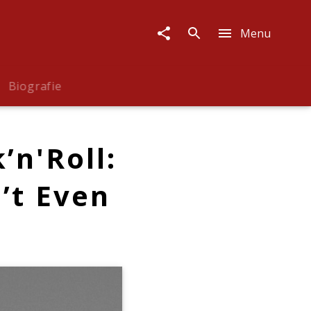
Menu
Biografie
k’n'Roll:
’t Even