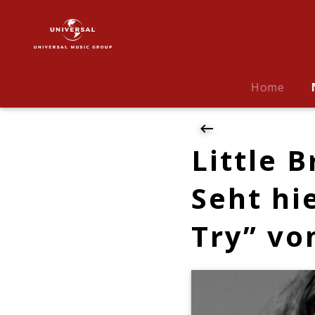
Bryan
Adams
|
News
|
Home
Little
Britain
trifft
auf
Little B
Rock'n'Roll:
Seht
Seht hi
hier
das
Try” v
Video
zu
"Don't
Even
Try"
von