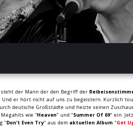
-02
 steht der Mann der den Begriff der
Reibeisenstimm
 Und er hört nicht auf uns zu begeistern. Kürzlich to
urch deutsche Großstädte und heizte seinen Zuschau
Megahits wie “
Heaven
” und “
Summer Of 69
” ein. Je
g "
Don’t Even Try
" aus dem
aktuellen Album
“
Get U