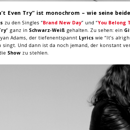
n’t Even Try” ist monochrom – wie seine beid
os
zu den Singles “
Brand New Day
” und “
You Belong 
Try
” ganz in
Schwarz-Weiß
gehalten. Zu sehen: ein
Gi
ryan Adams, der tiefenentspannt
Lyrics
wie “It’s alrig
n singt. Und dann ist da noch jemand, der konstant ve
die
Show
zu stehlen.