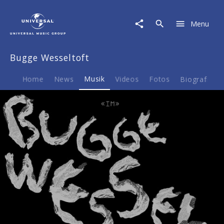
Bugge
Wesseltoft
Menu
|
Musik
|
Bugge Wesseltoft
Im
Home
News
Musik
Videos
Fotos
Biografie