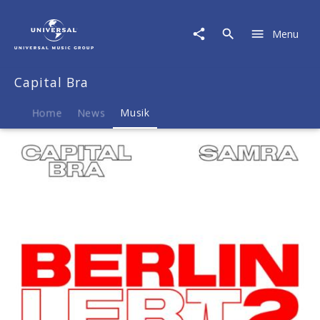
Capital
Bra
Menu
|
Musik
|
Capital Bra
Berlin
Lebt
2
Home
News
Musik