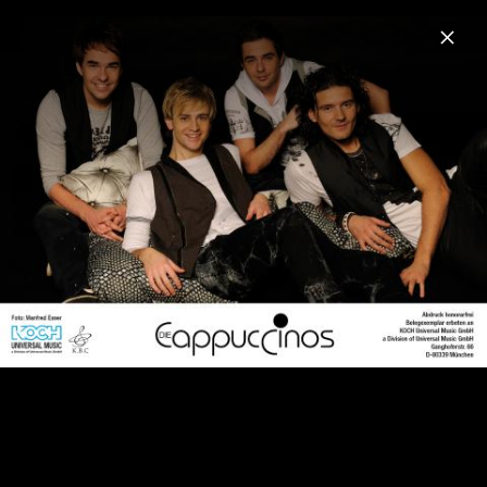
Menu
Die Cappuccinos
Home
News
Musik
Fotos
Biografie
Pressebilder 2013