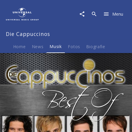
Die
Cappuccinos
Menu
|
Musik
|
Die Cappuccinos
Best
Of
Home
News
Musik
Fotos
Biografie