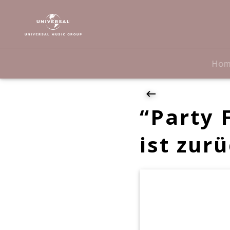
Carly
Rae
Jepsen
|
News
Ho
|
"Party
For
One":
“Party 
Carly
Rea
ist zurü
Jepsen
ist
zurück!