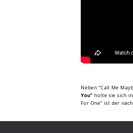
Neben “Call Me Maybe
You”
holte sie sich 
For One” ist der nä