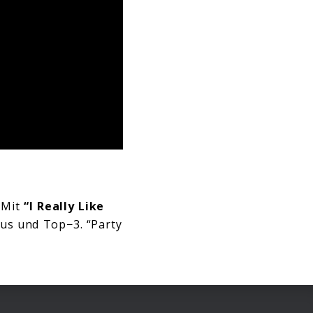
 Mit
“I Really Like
tus und Top−3. “Party