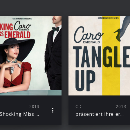
2013
CD
2013
The Shocking Miss Emerald
präsentiert ihre erste Single “Tangled Up” aus dem neuen Album “The Shocking Miss Emerald”