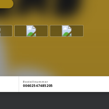
Bestellnummer
00602547485205