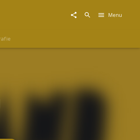
Menu
rafie
d