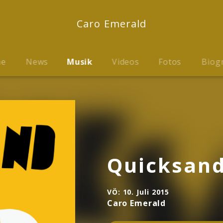
Caro Emerald
me
News
Musik
Videos
Fotos
Biog
Quicksan
VÖ:
10. Juli 2015
Caro Emerald