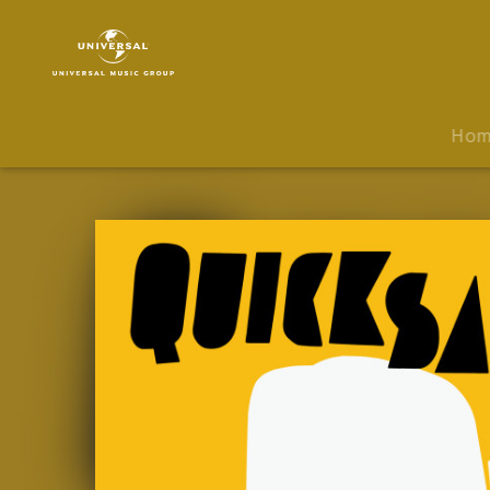
Caro
Emerald
|
Musik
|
Ho
Quicksand