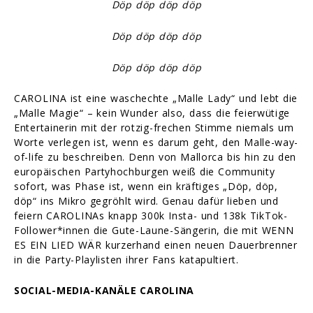
Döp döp döp döp
Döp döp döp döp
Döp döp döp döp
CAROLINA ist eine waschechte „Malle Lady“ und lebt die
„Malle Magie“ – kein Wunder also, dass die feierwütige
Entertainerin mit der rotzig-frechen Stimme niemals um
Worte verlegen ist, wenn es darum geht, den Malle-way-
of-life zu beschreiben. Denn von Mallorca bis hin zu den
europäischen Partyhochburgen weiß die Community
sofort, was Phase ist, wenn ein kräftiges „Döp, döp,
döp“ ins Mikro gegröhlt wird. Genau dafür lieben und
feiern CAROLINAs knapp 300k Insta- und 138k TikTok-
Follower*innen die Gute-Laune-Sängerin, die mit WENN
ES EIN LIED WÄR kurzerhand einen neuen Dauerbrenner
in die Party-Playlisten ihrer Fans katapultiert.
SOCIAL-MEDIA-KANÄLE CAROLINA