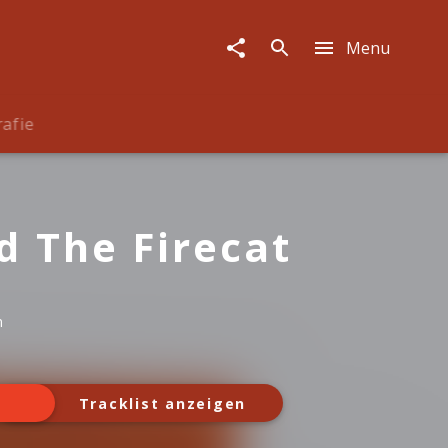
Menu
rafie
d The Firecat
n
Tracklist anzeigen