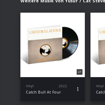
Weitere Musik von Yusuf / Cat Stev
LP
Vinyl
2022
Vinyl
Catch Bull At Four
Catc