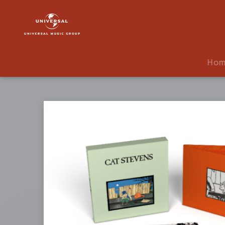
Yusuf
/
Cat
Stevens
|
Ho
Musik
|
Teaser
And
The
Firecat