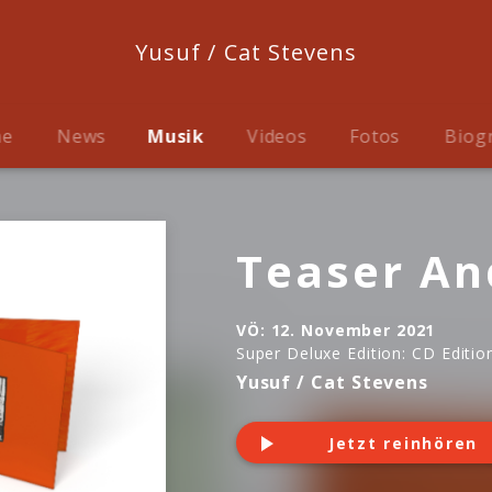
Yusuf / Cat Stevens
me
News
Musik
Videos
Fotos
Biog
Teaser An
VÖ:
12. November 2021
Super Deluxe Edition: CD Editio
Yusuf / Cat Stevens
Jetzt reinhören