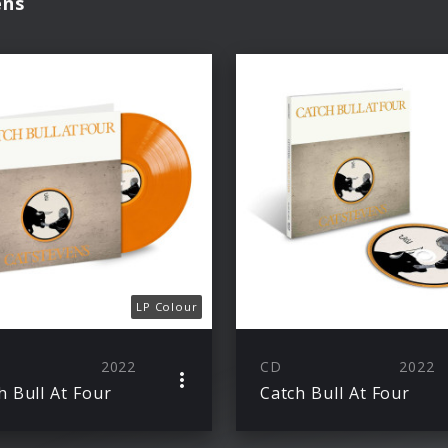
ens
LP Colour
2022
CD
2022
h Bull At Four
Catch Bull At Four