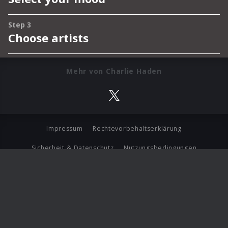
Mehr von Charlie Haden
Impressum
Rechtevorbehaltserklärung
Sicherheit & Datenschutz
Nutzungsbedingungen
Journalistenlounge
Für Geschäftspartner
Barrierefreiheit Statement
© Copyright 2026 Universal Music Group N.V. All Rights
Reserved.