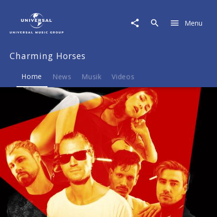
Charming
Horses
Menu
|
Musik
&
Charming Horses
Merch
Home
News
Musik
Videos