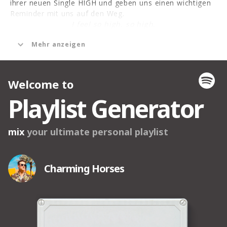
ihrer neuen Single HIGH und geben uns einen wichtigen
Reminder mit uns auf den Weg.
I feel so high, so high,
any trouble is outta sight.
Mehr anzeigen
I’m so
high, so high,
you can’t stop me,
don’t waste your time.
„HIGH soll uns daran erinnern, Hochs zu genießen und
davon zu zehren. Das machen wir viel zu selten, umso
wichtiger ist es, sich selbst immer wieder daran zu
erinnern, wer man ist“, blickt Marie auf jenen Song, der
eine Hymne auf unser Leben ist. Auf unsere Fähigkeiten,
Grenzen überwinden und Träume verwirklichen zu
können. Weil all das, was wir dafür brauchen, in uns
steckt. Und weil nur wir selbst die Kraft dazu haben, uns
HIGH zu machen.