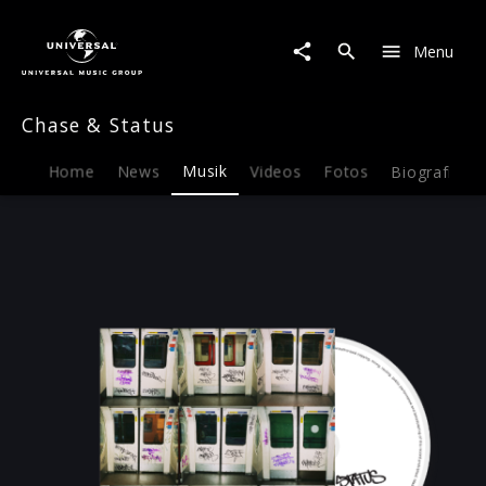
Chase
&
Menu
Status
|
Musik
Chase & Status
|
2
RUFF,
Home
News
Musik
Videos
Fotos
Biografie
Vol.
1