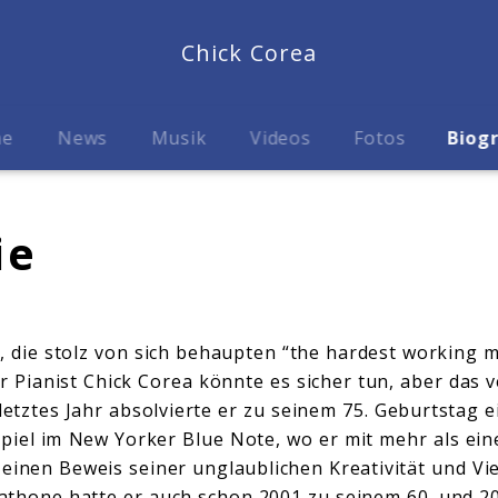
Chick Corea
me
News
Musik
Videos
Fotos
Biog
ie
er, die stolz von sich behaupten “the hardest working 
r Pianist Chick Corea könnte es sicher tun, aber das v
 letztes Jahr absolvierte er zu seinem 75. Geburtstag 
piel im New Yorker Blue Note, wo er mit mehr als ei
einen Beweis seiner unglaublichen Kreativität und Viel
thone hatte er auch schon 2001 zu seinem 60. und 20