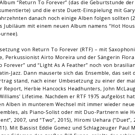
 Album “Return To Forever” (das die Geburtstunde der
umentierte) und die erste Duett-Einspielung mit Gary
Jahrzehnten danach noch einige Alben folgen sollten (2
ges Jubiläum mit einem neuen Album namens “Hot Hous
urnee).
etzung von Return To Forever (RTF) – mit Saxophonist/
e, Perkussionist Airto Moreira und der Sängerin Flora
 Forever” und “Light As A Feather” noch von brasilia
atin-Jazz. Dann mauserte sich das Ensemble, das seit d
rtrag stand, nach einer Umbesetzung zu einer der ma
 Report, Herbie Hancocks Headhunters, John McLau
illiams’ Lifetime. Nachdem er RTF 1975 aufgelöst hatt
nen Alben in munterem Wechsel mit immer wieder neue
sembles, als Piano-Solist oder mit Duo-Partnern wie H
ent”, 2007, und “Two”, 2015), Hiromi Uehara (“Duet”,
2011). Mit Bassist Eddie Gomez und Schlagzeuger Paul M