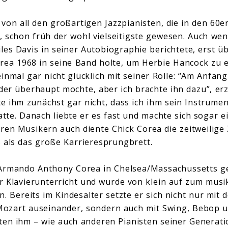
 von all den großartigen Jazzpianisten, die in den 60e
 schon früh der wohl vielseitigste gewesen. Auch we
les Davis in seiner Autobiographie berichtete, erst 
orea 1968 in seine Band holte, um Herbie Hancock zu 
einmal gar nicht glücklich mit seiner Rolle: “Am Anfang
nder überhaupt mochte, aber ich brachte ihn dazu”, er
e ihm zunächst gar nicht, dass ich ihm sein Instrumen
hatte. Danach liebte er es fast und machte sich sogar 
ren Musikern auch diente Chick Corea die zeitweilige
 als das große Karrieresprungbrett.
 Armando Anthony Corea in Chelsea/Massachussetts ge
er Klavierunterricht und wurde von klein auf zum musi
. Bereits im Kindesalter setzte er sich nicht nur mit 
ozart auseinander, sondern auch mit Swing, Bebop u
ten ihm – wie auch anderen Pianisten seiner Generati