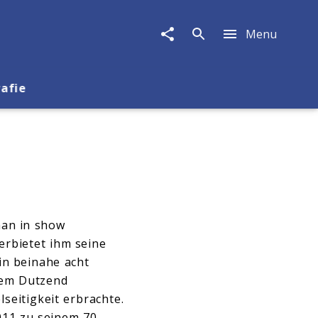
Menu
rafie
man in show
erbietet ihm seine
ein beinahe acht
nem Dutzend
seitigkeit erbrachte.
11 zu seinem 70.