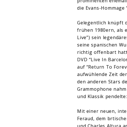
prominenten ehemalig
die Evans-Hommage “F
Gelegentlich knüpft d
frühen 1980ern, als 
Live”) sein legendär
seine spanischen Wu
richtig offenbart ha
DVD “Live In Barcelo
auf “Return To Forev
aufwühlende Zeit de
den anderen Stars de
Grammophone nahm er
und Klassik pendelte
Mit einer neuen, int
Feraud, dem brtisch
und Charles Altura a