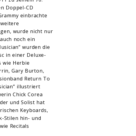
nen Doppel-CD
 Grammy einbrachte
weitere
ngen, wurde nicht nur
 auch noch ein
Musician” wurden die
c in einer Deluxe-
s wie Herbie
rin, Gary Burton,
usionband Return To
ian” illustriert
erin Chick Corea
der und Solist hat
trischen Keyboards,
-Stilen hin- und
ie Recitals