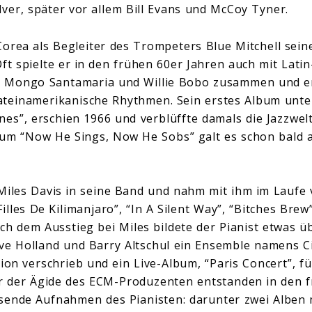
lver, später vor allem Bill Evans und McCoy Tyner.
orea als Begleiter des Trompeters Blue Mitchell sein
ft spielte er in den frühen 60er Jahren auch mit Lati
, Mongo Santamaria und Willie Bobo zusammen und en
 lateinamerikanische Rhythmen. Sein erstes Album un
nes”, erschien 1966 und verblüffte damals die Jazzwelt
um “Now He Sings, Now He Sobs” galt es schon bald a
Miles Davis in seine Band und nahm mit ihm im Laufe 
illes De Kilimanjaro”, “In A Silent Way”, “Bitches Brew
ach dem Ausstieg bei Miles bildete der Pianist etwas 
e Holland und Barry Altschul ein Ensemble namens Cir
tion verschrieb und ein Live-Album, “Paris Concert”, f
r der Ägide des ECM-Produzenten entstanden in den f
sende Aufnahmen des Pianisten: darunter zwei Alben 