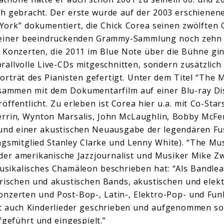
ch gebracht. Der erste wurde auf der 2003 erschiene
York” dokumentiert, die Chick Corea seinen zwölften
seiner beeindruckenden Grammy-Sammlung noch zehn 
n Konzerten, die 2011 im Blue Note über die Bühne gi
rallvolle Live-CDs mitgeschnitten, sondern zusätzlich
orträt des Pianisten gefertigt. Unter dem Titel “The 
sammen mit dem Dokumentarfilm auf einer Blu-ray Dis
öffentlicht. Zu erleben ist Corea hier u.a. mit Co-Star
rrin, Wynton Marsalis, John McLaughlin, Bobby McFer
d und einer akustischen Neuausgabe der legendären F
gsmitglied Stanley Clarke und Lenny White). “The Music
er amerikanische Jazzjournalist und Musiker Mike Zw
musikalisches Chamäleon beschrieben hat: “Als Bandlea
rischen und akustischen Bands, akustischen und elek
onzerten und Post-Bop-, Latin-, Elektro-Pop- und Funk
t auch Kinderlieder geschrieben und aufgenommen sow
fgeführt und eingespielt.”