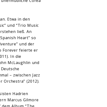
r unermüdliche Corea
 an. Etwa in den
sic” und “Trio Music
rstehen ließ. An
 Spanish Heart” so
Adventure” und der
 Forever feierte er
11). In die
John McLaughlin und
e Deutsche
mal – zwischen Jazz
r Orchestra” (2012).
sisten Hadrien
ern Marcus Gilmore
uf dem Album “The