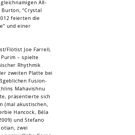
 gleichnamigen All-
 Burton, “Crystal
012 feierten die
e” und einer
Flötist Joe Farrell,
 Purim – spielte
nischer Rhythmik
er zweiten Platte bei
ßgeblichen Fusion-
ghlins Mahavishnu
e, präsentierte sich
n (mal akustischen,
erbie Hancock, Béla
 2009) und Stefano
otian, zwei