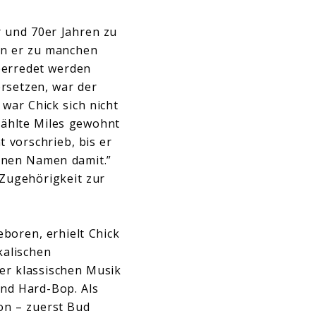
r und 70er Jahren zu
nn er zu manchen
überredet werden
ersetzen, war der
 war Chick sich nicht
zählte Miles gewohnt
t vorschrieb, bis er
einen Namen damit.”
 Zugehörigkeit zur
boren, erhielt Chick
kalischen
der klassischen Musik
nd Hard-Bop. Als
on – zuerst Bud