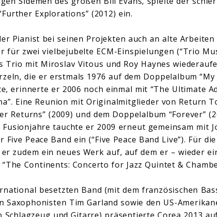
en Sidemen des großen Bill Evans, spielte der schie
urther Explorations” (2012) ein.
er Pianist bei seinen Projekten auch an alte Arbeiten
er für zwei vielbejubelte ECM-Einspielungen (“Trio Mu
es Trio mit Miroslav Vitous und Roy Haynes wiederaufe
rzeln, die er erstmals 1976 auf dem Doppelalbum “My
tte, erinnerte er 2006 noch einmal mit “The Ultimate 
na”. Eine Reunion mit Originalmitglieder von Return To
er Returns” (2009) und dem Doppelalbum “Forever” (20
r Fusionjahre tauchte er 2009 erneut gemeinsam mit 
r Five Peace Band ein (“Five Peace Band Live”). Für di
 zudem ein neues Werk auf, auf dem er – wieder ein
: “The Continents: Concerto for Jazz Quintet & Chambe
ernational besetzten Band (mit dem französischen Bas
en Saxophonisten Tim Garland sowie den US-Amerikan
n Schlagzeug und Gitarre) präsentierte Corea 2013 a