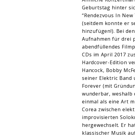
Geburtstag hinter si
“Rendezvous In New 
(seitdem konnte er 
hinzufügen!). Bei de
Aufnahmen für drei p
abendfüllendes Filmp
CDs im April 2017 zu
Hardcover-Edition ver
Hancock, Bobby McFe
seiner Elektric Ban
Forever (mit Gründun
wunderbar, weshalb d
einmal als eine Art 
Corea zwischen elekt
improvisierten Solok
hergewechselt. Er ha
klassischer Musik au