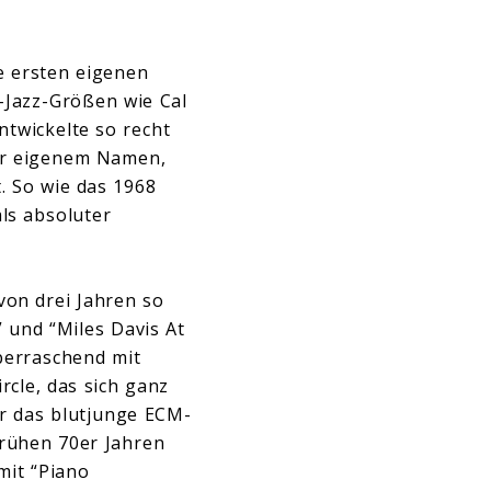
e ersten eigenen
n-Jazz-Größen wie Cal
twickelte so recht
ter eigenem Namen,
. So wie das 1968
ls absoluter
von drei Jahren so
” und “Miles Davis At
überraschend mit
cle, das sich ganz
ür das blutjunge ECM-
rühen 70er Jahren
mit “Piano