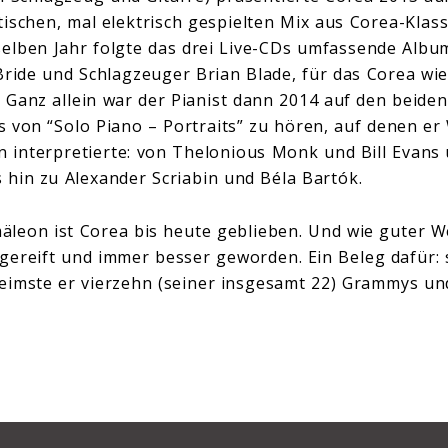
stischen, mal elektrisch gespielten Mix aus Corea-Kla
selben Jahr folgte das drei Live-CDs umfassende Album
Bride und Schlagzeuger Brian Blade, für das Corea wi
Ganz allein war der Pianist dann 2014 auf den beiden
 von “Solo Piano – Portraits” zu hören, auf denen er
 interpretierte: von Thelonious Monk und Bill Evans
s hin zu Alexander Scriabin und Béla Bartók.
mäleon ist Corea bis heute geblieben. Und wie guter We
rgereift und immer besser geworden. Ein Beleg dafür:
imste er vierzehn (seiner insgesamt 22) Grammys und