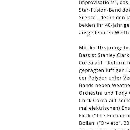
Improvisations”, das
Star-Fusion-Band dok
Silence”, der in den 
beiden ihr 40-jähri
ausgedehnten Weltto
Mit der Ursprungsbes
Bassist Stanley Clark
Corea auf “Return To
geprägten luftigen L
der Polydor unter Ve
Bands neben Weather
Orchestra und Tony W
Chick Corea auf sei
mal elektrischen) En
Fleck (“The Enchantm
Bollani (“Orvieto”, 