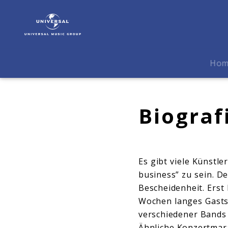
Chick
Corea
|
Biografie
Ho
Biograf
Es gibt viele Künstl
business” zu sein. De
Bescheidenheit. Erst
Wochen langes Gasts
verschiedener Bands 
Ähnliche Konzertmara