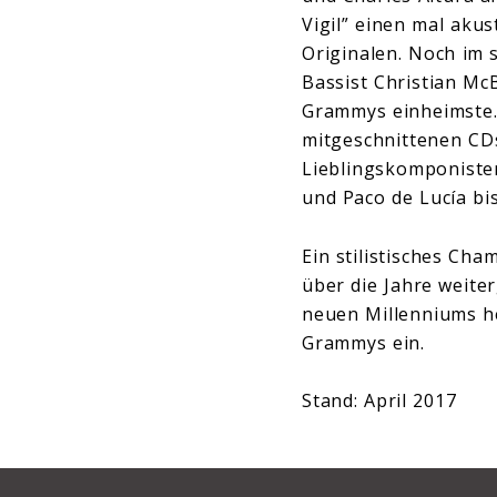
Vigil” einen mal aku
Originalen. Noch im 
Bassist Christian Mc
Grammys einheimste. 
mitgeschnittenen CDs
Lieblingskomponisten
und Paco de Lucía bi
Ein stilistisches Cha
über die Jahre weite
neuen Millenniums he
Grammys ein.
Stand: April 2017