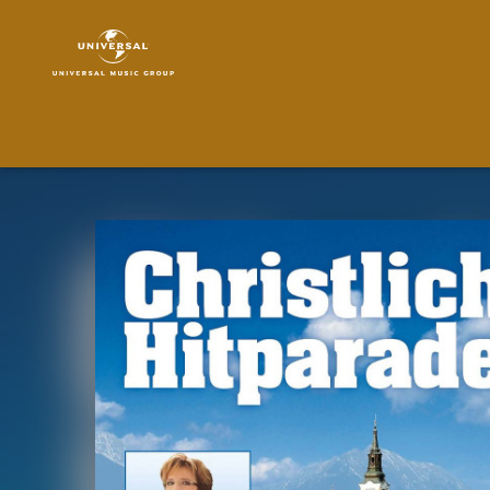
Christliche
Hitparade
|
Musik
|
Christliche
Hitparade
-
Das
neue
Album
2015