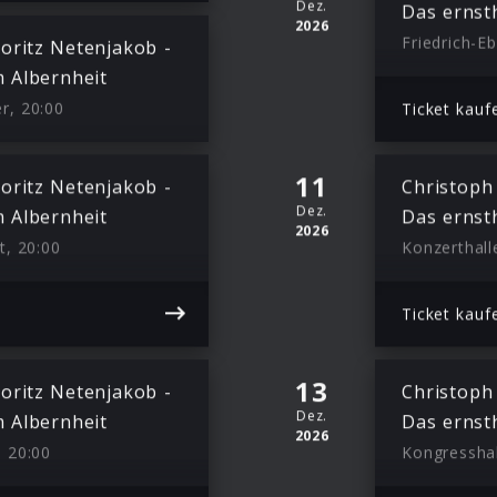
Dez.
Das ernst
2026
Friedrich-E
oritz Netenjakob -
 Albernheit
r, 20:00
Ticket kauf
11
oritz Netenjakob -
Christoph
Dez.
 Albernheit
Das ernst
2026
t, 20:00
Konzerthall
Ticket kauf
13
oritz Netenjakob -
Christoph
Dez.
 Albernheit
Das ernst
2026
, 20:00
Kongresshal