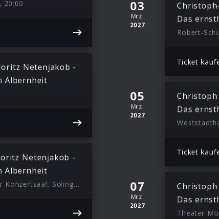
03
, 20:00
Christoph
Mrz.
Das ernst
2027
Robert-Schu
Ticket kauf
oritz Netenjakob -
 Albernheit
05
Christoph
Mrz.
Das ernst
2027
Weststadtha
Ticket kauf
oritz Netenjakob -
 Albernheit
07
Theater und Konzerthaus Großer Konzertsaal, Solingen, 20:00
Christoph
Mrz.
Das ernst
2027
Theater Mö