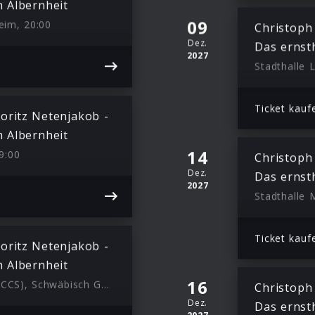
 Albernheit
09
eim, 20:00
Christoph
Dez.
Das ernst
2027
Stadthalle 
Ticket kauf
oritz Netenjakob -
 Albernheit
14
9:00
Christoph
Dez.
Das ernst
2027
Stadthalle
Ticket kauf
oritz Netenjakob -
 Albernheit
16
Congress-Centrum-Stadtgarten (CCS), Schwäbisch Gmünd, 20:00
Christoph
Dez.
Das ernst