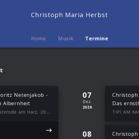
Christoph Maria Herbst
Home
Musik
Termine
t
07
oritz Netenjakob -
Christoph
Dez.
 Albernheit
Das ernst
2026
Stadthalle Osterode am Harz, Osterode am Harz, 20:00
TIPI AM KA
08
Christoph