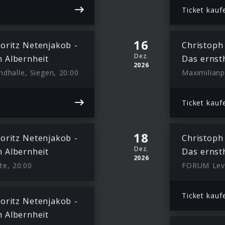
Ticket kauf
16
oritz Netenjakob -
Christoph
Dez.
 Albernheit
Das ernst
2026
ndhalle, Siegen, 20:00
Maximilianp
Ticket kauf
18
oritz Netenjakob -
Christoph
Dez.
 Albernheit
Das ernst
2026
te, 20:00
FORUM Leve
Ticket kauf
oritz Netenjakob -
 Albernheit