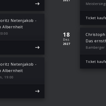
2027
Meistersing
Ticket kauf
oritz Netenjakob -
 Albernheit
18
20:00
Christoph
Dez.
Das ernst
2027
Ticket kauf
oritz Netenjakob -
 Albernheit
m, 19:00