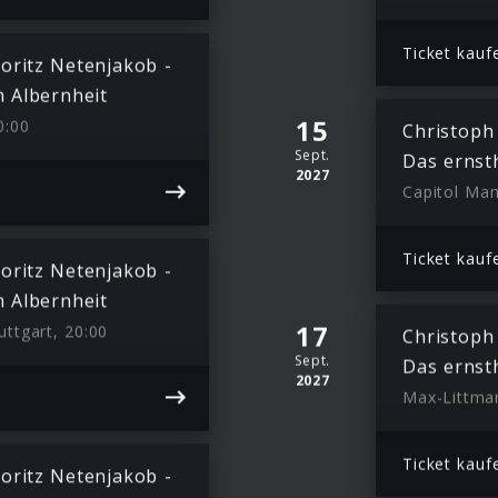
Ticket kauf
oritz Netenjakob -
 Albernheit
15
0:00
Christoph
Sept.
Das ernst
2027
Capitol Ma
Ticket kauf
oritz Netenjakob -
 Albernheit
17
uttgart, 20:00
Christoph
Sept.
Das ernst
2027
Max-Littman
Ticket kauf
oritz Netenjakob -