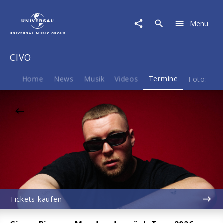
CIVO
|
Menu
09.10.2026
TonHalle
München
CIVO
(im
Werksviertel
Mitte),
Home
News
Musik
Videos
Termine
Fotos
B
München,
20:00
Tickets kaufen