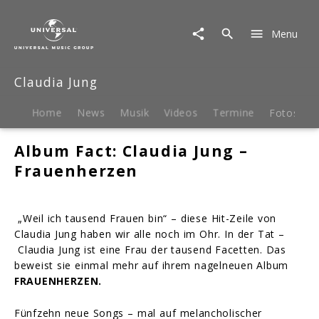
Claudia
Jung
Menu
|
Biografie
Claudia Jung
Home
News
Musik
Videos
Termine
Fotos
B
Album Fact: Claudia Jung –
Frauenherzen
„Weil ich tausend Frauen bin“ – diese Hit-Zeile von
Claudia Jung haben wir alle noch im Ohr. In der Tat –
Claudia Jung ist eine Frau der tausend Facetten. Das
beweist sie einmal mehr auf ihrem nagelneuen Album
FRAUENHERZEN.
Fünfzehn neue Songs – mal auf melancholischer