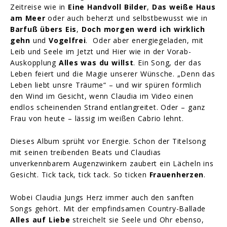
Zeitreise wie in
Eine Handvoll Bilder
,
Das weiße Haus
am Meer
oder auch beherzt und selbstbewusst wie in
Barfuß übers Eis
,
Doch morgen werd ich wirklich
gehn
und
Vogelfrei
. Oder aber energiegeladen, mit
Leib und Seele im Jetzt und Hier wie in der Vorab-
Auskopplung
Alles was du willst
. Ein Song, der das
Leben feiert und die Magie unserer Wünsche. „Denn das
Leben liebt unsre Träume“ – und wir spüren förmlich
den Wind im Gesicht, wenn Claudia im Video einen
endlos scheinenden Strand entlangreitet. Oder – ganz
Frau von heute – lässig im weißen Cabrio lehnt.
Dieses Album sprüht vor Energie. Schon der Titelsong
mit seinen treibenden Beats und Claudias
unverkennbarem Augenzwinkern zaubert ein Lächeln ins
Gesicht. Tick tack, tick tack. So ticken
Frauenherzen
.
Wobei Claudia Jungs Herz immer auch den sanften
Songs gehört. Mit der empfindsamen Country-Ballade
Alles auf Liebe
streichelt sie Seele und Ohr ebenso,