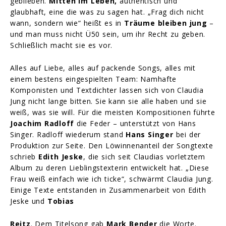
geblieben.
Mitten im Leben,
authentisch und
glaubhaft, eine die was zu sagen hat. „Frag dich nicht
wann, sondern wie“ heißt es in
Träume bleiben jung
–
und man muss nicht Ü50 sein, um ihr Recht zu geben.
Schließlich macht sie es vor.
Alles auf Liebe, alles auf packende Songs, alles mit
einem bestens eingespielten Team: Namhafte
Komponisten und Textdichter lassen sich von Claudia
Jung nicht lange bitten. Sie kann sie alle haben und sie
weiß, was sie will. Für die meisten Kompositionen führte
Joachim Radloff
die Feder – unterstützt von Hans
Singer. Radloff wiederum stand
Hans Singer
bei der
Produktion zur Seite. Den Löwinnenanteil der Songtexte
schrieb
Edith Jeske
, die sich seit Claudias vorletztem
Album zu deren Lieblingstexterin entwickelt hat. „Diese
Frau weiß einfach wie ich ticke“, schwärmt Claudia Jung.
Einige Texte entstanden in Zusammenarbeit von Edith
Jeske und
Tobias
Reitz
. Dem Titelsong gab
Mark Bender
die Worte.