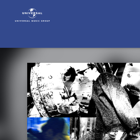
clide
|
Musik
|
2faced
(Single)