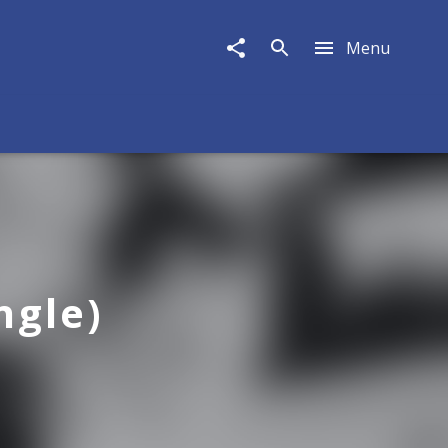
Menu
ngle)