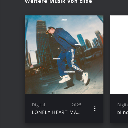
Weitere Musik von clide
Digital
2025
Digit
LONELY HEART MARATHON (Album)
blin