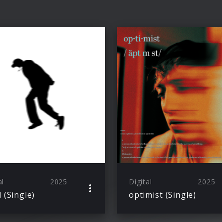
al
2025
Digital
2025
d (Single)
optimist (Single)