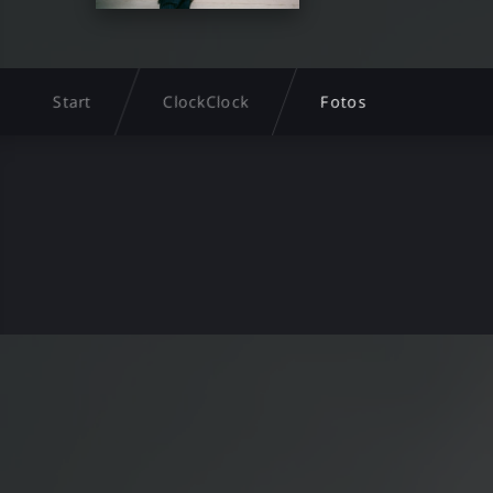
Start
ClockClock
Fotos