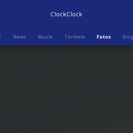
ClockClock
e
News
Musik
Termine
Fotos
Biog